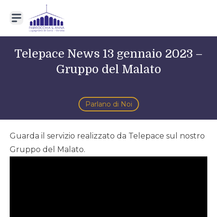
Vai al contenuto
Primary Menu
Telepace News 13 gennaio 2023 –
Gruppo del Malato
Categorie:
Parlano di Noi
Guarda il servizio realizzato da Telepace sul nostro
Gruppo del Malato.